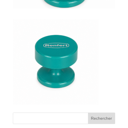
Bons de commande
Tutoriels vidéos
Certificats et code LPP
Normes ISO
BOUTIQUE
Accéder à la boutique
Matériels pour prise d'empreintes
Outillage pour atelier
Outillage pour embouts
Rechercher
Outillages & consommables