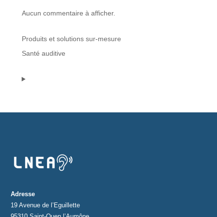
Aucun commentaire à afficher.
Protections standard & casques
Produits et solutions sur-mesure
Tubes & accessoires
Santé auditive
À PROPOS
Qui est LNEA ?
Blog
Contact
Adresse
19 Avenue de l’Eguillette
95310 Saint-Ouen l’Aumône