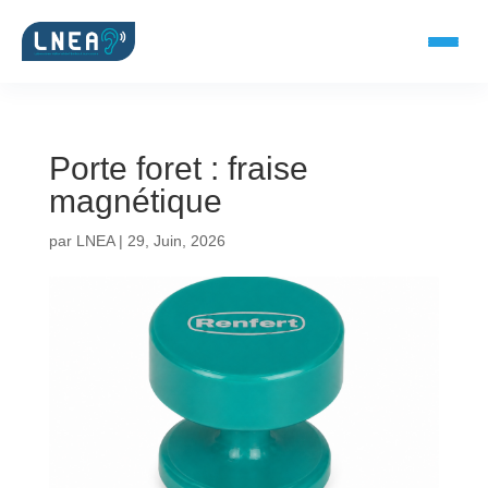
Porte foret : fraise
SOLUTIONS AUDITIVES
magnétique
Embouts BTE
par
LNEA
|
29, Juin, 2026
Micro-embouts
Embouts protecteurs
DOCUMENTS
Catalogue & fiches