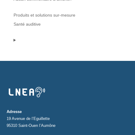
Protections standard & casques
Produits et solutions sur-mesure
Santé auditive
Tubes & accessoires
À PROPOS
Qui est LNEA ?
Blog
Contact
Adresse
19 Avenue de l’Eguillette
95310 Saint-Ouen l’Aumône