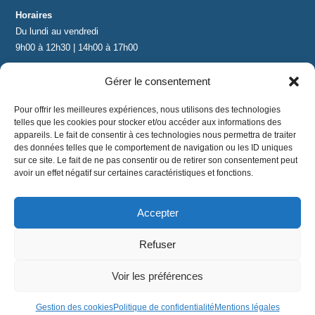
Horaires
Du lundi au vendredi
9h00 à 12h30 | 14h00 à 17h00
Gérer le consentement
Contact
contact@lnea-audition.com
Pour offrir les meilleures expériences, nous utilisons des technologies
+33 (0)1 34 67 67 17
telles que les cookies pour stocker et/ou accéder aux informations des
appareils. Le fait de consentir à ces technologies nous permettra de traiter
des données telles que le comportement de navigation ou les ID uniques
sur ce site. Le fait de ne pas consentir ou de retirer son consentement peut
avoir un effet négatif sur certaines caractéristiques et fonctions.
Accepter
Mentions légales
|
Conditions Générales de Vente
|
CGU
|
Politique de confidentialité
Refuser
©
2024 LNEA｜ tous droits réservés
Voir les préférences
Gestion des cookies
Politique de confidentialité
Mentions légales