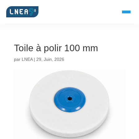
Toile à polir 100 mm
SOLUTIONS AUDITIVES
par
LNEA
|
29, Juin, 2026
Embouts BTE
Micro-embouts
Embouts protecteurs
DOCUMENTS
Catalogue & fiches