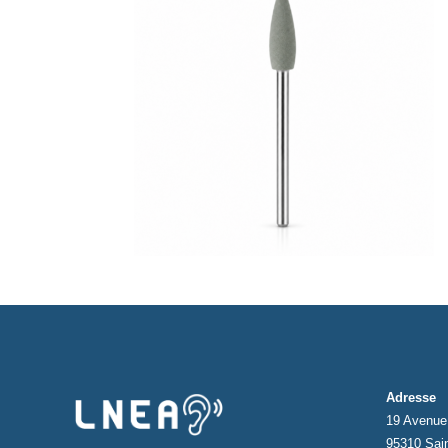
Adresse
19 Avenue 
95310 Sai