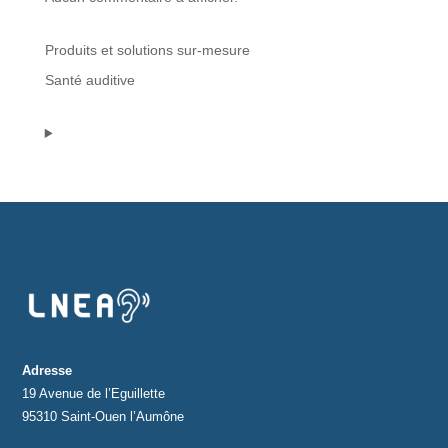
Protections standard & casques
Produits et solutions sur-mesure
Santé auditive
Tubes & accessoires
À PROPOS
Qui est LNEA ?
Blog
Contact
Adresse
19 Avenue de l’Eguillette
95310 Saint-Ouen l’Aumône