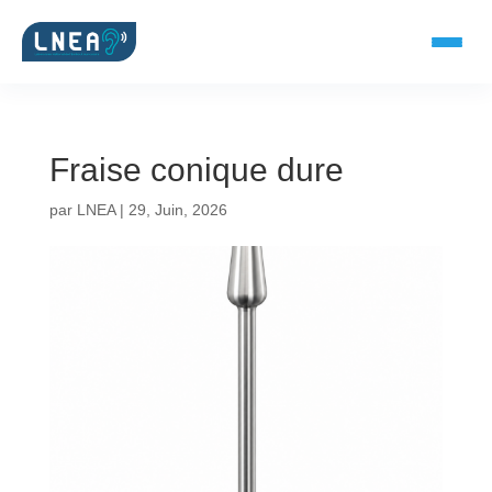
Fraise conique dure
SOLUTIONS AUDITIVES
par
LNEA
|
29, Juin, 2026
Embouts BTE
Micro-embouts
Embouts protecteurs
DOCUMENTS
Catalogue & fiches