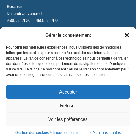
Horaires
Du lundi au vendredi
9h00 à 12h30 | 14h00 à 17h00
Gérer le consentement
Contact
contact@lnea-audition.com
Pour offrir les meilleures expériences, nous utilisons des technologies
+33 (0)1 34 67 67 17
telles que les cookies pour stocker et/ou accéder aux informations des
appareils. Le fait de consentir à ces technologies nous permettra de traiter
des données telles que le comportement de navigation ou les ID uniques
sur ce site. Le fait de ne pas consentir ou de retirer son consentement peut
avoir un effet négatif sur certaines caractéristiques et fonctions.
Accepter
Mentions légales
|
Conditions Générales de Vente
|
CGU
|
Politique de confidentialité
Refuser
©
2024 LNEA｜ tous droits réservés
Voir les préférences
Gestion des cookies
Politique de confidentialité
Mentions légales