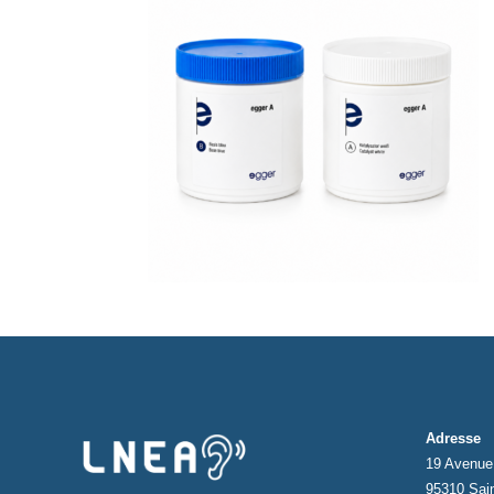
Adresse
19 Avenue 
95310 Sai