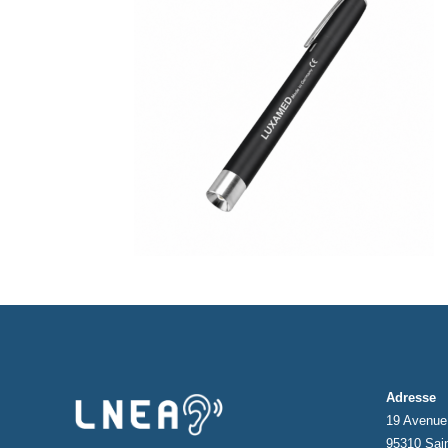
Adresse
19 Avenue 
95310 Sai