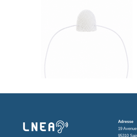
Adresse
19 Avenue 
95310 Sai