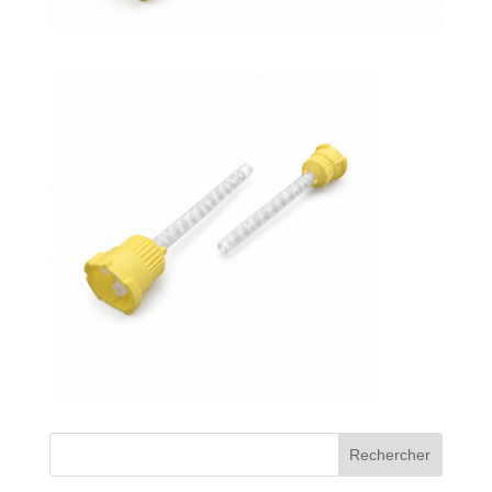
Bons de commande
Tutoriels vidéos
Certificats et code LPP
Normes ISO
BOUTIQUE
Accéder à la boutique
Matériels pour prise d'empreintes
Outillage pour atelier
Outillage pour embouts
Rechercher
Outillages & consommables