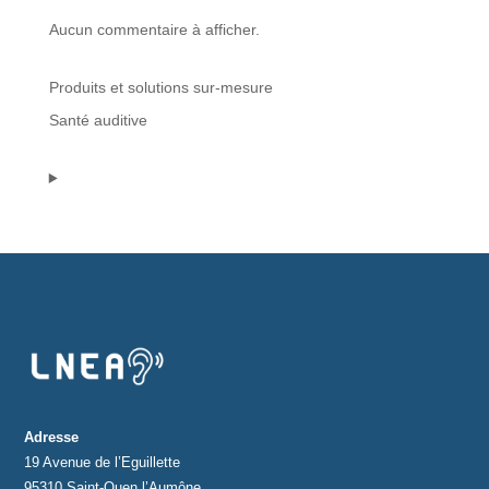
Aucun commentaire à afficher.
Protections standard & casques
Produits et solutions sur-mesure
Tubes & accessoires
Santé auditive
À PROPOS
Qui est LNEA ?
Blog
Contact
Adresse
19 Avenue de l’Eguillette
95310 Saint-Ouen l’Aumône