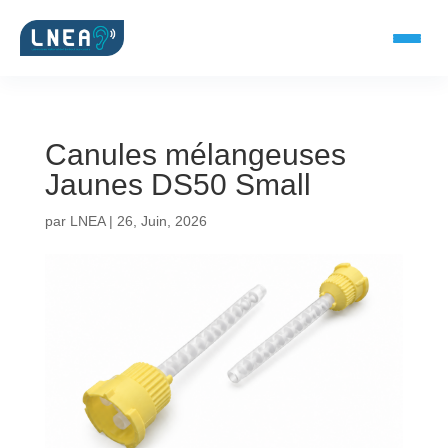
Canules mélangeuses
SOLUTIONS AUDITIVES
Jaunes DS50 Small
Embouts BTE
par
LNEA
|
26, Juin, 2026
Micro-embouts
Embouts protecteurs
DOCUMENTS
Catalogue & fiches