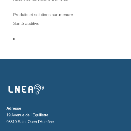
Protections standard & casques
Produits et solutions sur-mesure
Santé auditive
Tubes & accessoires
À PROPOS
Qui est LNEA ?
Blog
Contact
Adresse
19 Avenue de l’Eguillette
95310 Saint-Ouen l’Aumône