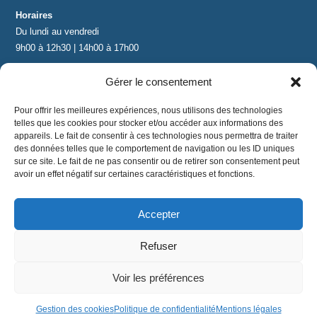
Horaires
Du lundi au vendredi
9h00 à 12h30 | 14h00 à 17h00
Gérer le consentement
Contact
contact@lnea-audition.com
Pour offrir les meilleures expériences, nous utilisons des technologies
+33 (0)1 34 67 67 17
telles que les cookies pour stocker et/ou accéder aux informations des
appareils. Le fait de consentir à ces technologies nous permettra de traiter
des données telles que le comportement de navigation ou les ID uniques
sur ce site. Le fait de ne pas consentir ou de retirer son consentement peut
avoir un effet négatif sur certaines caractéristiques et fonctions.
Accepter
Mentions légales
|
Conditions Générales de Vente
|
CGU
|
Politique de confidentialité
Refuser
©
2024 LNEA｜ tous droits réservés
Voir les préférences
Gestion des cookies
Politique de confidentialité
Mentions légales