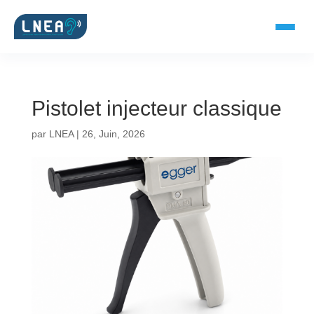
Pistolet injecteur classique
SOLUTIONS AUDITIVES
par
LNEA
|
26, Juin, 2026
Embouts BTE
Micro-embouts
Embouts protecteurs
DOCUMENTS
Catalogue & fiches