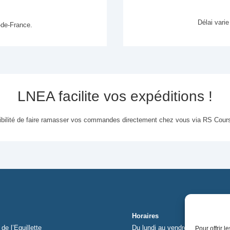
Délai varie
-de-France.
LNEA facilite vos expéditions !
ibilité de faire ramasser vos commandes directement chez vous via RS Cour
Horaires
de l’Eguillette
Du lundi au vendredi
Pour offrir 