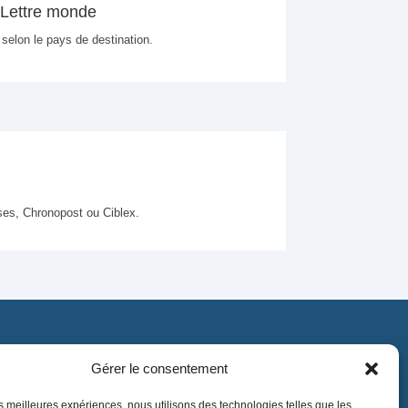
Lettre monde
 selon le pays de destination.
ses, Chronopost ou Ciblex.
Gérer le consentement
Contact
contact@lnea-audition.com
les meilleures expériences, nous utilisons des technologies telles que les