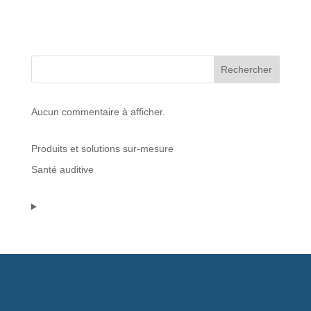
Protections standard & casques
Tubes & accessoires
Rechercher
À PROPOS
Aucun commentaire à afficher.
Qui est LNEA ?
Produits et solutions sur-mesure
Blog
Santé auditive
Contact