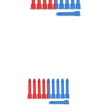
Bons de commande
Tutoriels vidéos
Certificats et code LPP
Normes ISO
BOUTIQUE
Accéder à la boutique
Matériels pour prise d'empreintes
Outillage pour atelier
Outillage pour embouts
Outillages & consommables