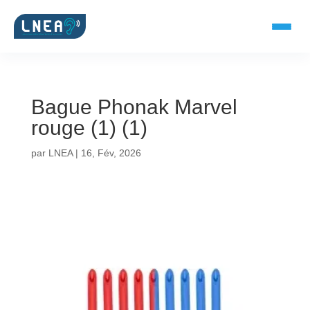
Bague Phonak Marvel
SOLUTIONS AUDITIVES
rouge (1) (1)
Embouts BTE
par
LNEA
|
16, Fév, 2026
Micro-embouts
Embouts protecteurs
DOCUMENTS
Catalogue & fiches