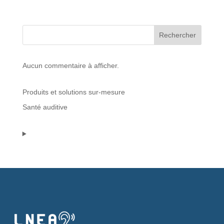
Protections standard & casques
Rechercher
Tubes & accessoires
Aucun commentaire à afficher.
À PROPOS
Produits et solutions sur-mesure
Qui est LNEA ?
Santé auditive
Blog
Contact