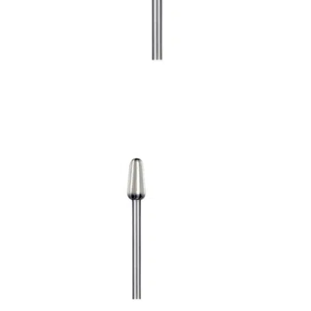
Bons de commande
Tutoriels vidéos
Certificats et code LPP
Normes ISO
BOUTIQUE
Accéder à la boutique
Matériels pour prise d'empreintes
Outillage pour atelier
Outillage pour embouts
Outillages & consommables