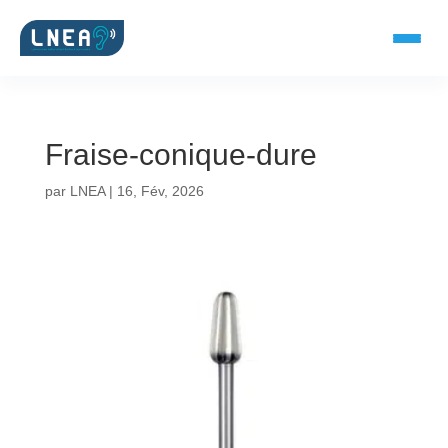
Fraise-conique-dure
SOLUTIONS AUDITIVES
par
LNEA
|
16, Fév, 2026
Embouts BTE
Micro-embouts
Embouts protecteurs
DOCUMENTS
Catalogue & fiches