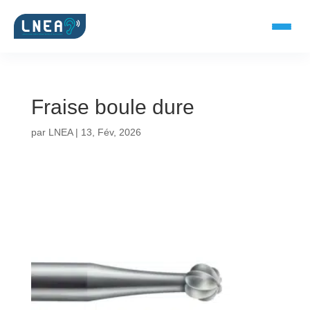
Fraise boule dure
SOLUTIONS AUDITIVES
par
LNEA
|
13, Fév, 2026
Embouts BTE
Micro-embouts
Embouts protecteurs
DOCUMENTS
Catalogue & fiches