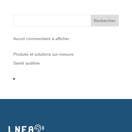
Protections standard & casques
Rechercher
Tubes & accessoires
Aucun commentaire à afficher.
À PROPOS
Produits et solutions sur-mesure
Qui est LNEA ?
Santé auditive
Blog
Contact