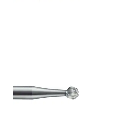
Bons de commande
Tutoriels vidéos
Certificats et code LPP
Normes ISO
BOUTIQUE
Accéder à la boutique
Matériels pour prise d'empreintes
Outillage pour atelier
Outillage pour embouts
Outillages & consommables