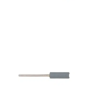
Bons de commande
Tutoriels vidéos
Certificats et code LPP
Normes ISO
BOUTIQUE
Accéder à la boutique
Matériels pour prise d'empreintes
Outillage pour atelier
Outillage pour embouts
Outillages & consommables