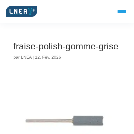
fraise-polish-gomme-grise
SOLUTIONS AUDITIVES
par
LNEA
|
12, Fév, 2026
Embouts BTE
Micro-embouts
Embouts protecteurs
DOCUMENTS
Catalogue & fiches