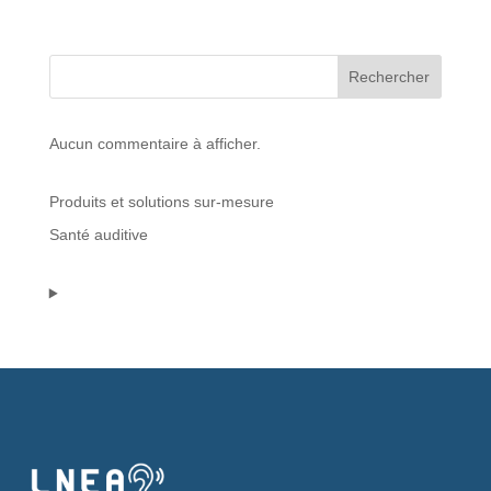
Protections standard & casques
Rechercher
Tubes & accessoires
Aucun commentaire à afficher.
À PROPOS
Produits et solutions sur-mesure
Qui est LNEA ?
Santé auditive
Blog
Contact