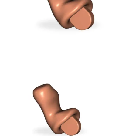
Bons de commande
Tutoriels vidéos
Certificats et code LPP
Normes ISO
BOUTIQUE
Accéder à la boutique
Matériels pour prise d'empreintes
Outillage pour atelier
Outillage pour embouts
Outillages & consommables