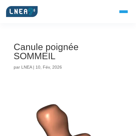
Canule poignée
SOLUTIONS AUDITIVES
SOMMEIL
Embouts BTE
par
LNEA
|
10, Fév, 2026
Micro-embouts
Embouts protecteurs
DOCUMENTS
Catalogue & fiches