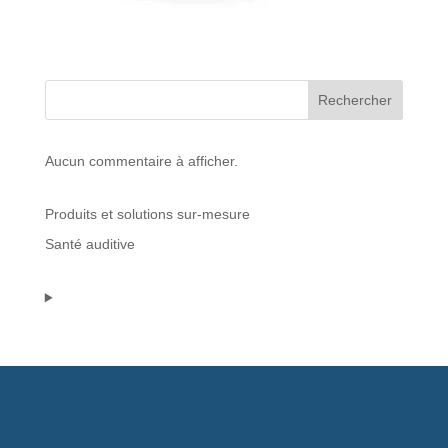
Protections standard & casques
Tubes & accessoires
Rechercher
À PROPOS
Aucun commentaire à afficher.
Qui est LNEA ?
Produits et solutions sur-mesure
Blog
Santé auditive
Contact