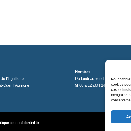
Horaires
de l’Eguillette
Du lundi au vendredi
Pour offrir 
cookies pour
nt-Ouen l’Aumône
9h00 à 12h30 | 14h00 à 17h00
ces technolo
navigation ou
consentement
Ac
itique de confidentialité