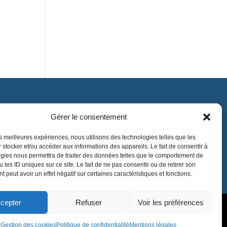
Gérer le consentement
Contact
contact@lnea-audition.com
les meilleures expériences, nous utilisons des technologies telles que les
 stocker et/ou accéder aux informations des appareils. Le fait de consentir à
+33 (0)1 34 67 67 17
gies nous permettra de traiter des données telles que le comportement de
 les ID uniques sur ce site. Le fait de ne pas consentir ou de retirer son
 peut avoir un effet négatif sur certaines caractéristiques et fonctions.
cepter
Refuser
Voir les préférences
Gestion des cookies
Politique de confidentialité
Mentions légales