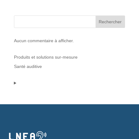
Protections standard & casques
Rechercher
Tubes & accessoires
Aucun commentaire à afficher.
À PROPOS
Produits et solutions sur-mesure
Qui est LNEA ?
Santé auditive
Blog
Contact