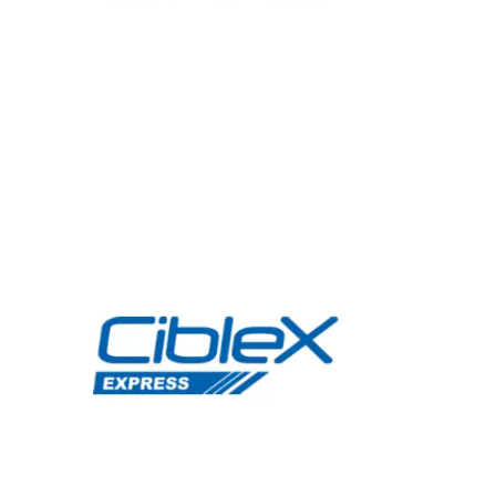
Bons de commande
Tutoriels vidéos
Certificats et code LPP
Normes ISO
BOUTIQUE
Accéder à la boutique
Matériels pour prise d'empreintes
Outillage pour atelier
Outillage pour embouts
Outillages & consommables