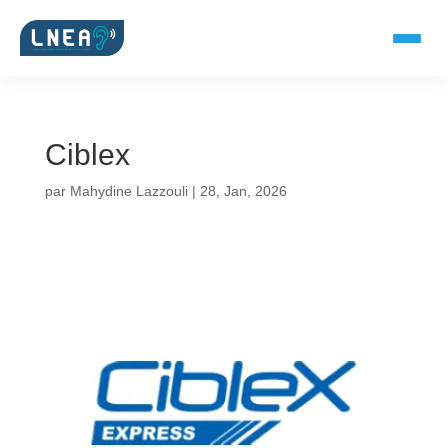
Ciblex
SOLUTIONS AUDITIVES
par
Mahydine Lazzouli
|
28, Jan, 2026
Embouts BTE
Micro-embouts
Embouts protecteurs
DOCUMENTS
Catalogue & fiches