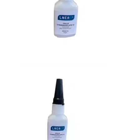
Bons de commande
Tutoriels vidéos
Certificats et code LPP
Normes ISO
BOUTIQUE
Accéder à la boutique
Matériels pour prise d'empreintes
Outillage pour atelier
Outillage pour embouts
Outillages & consommables