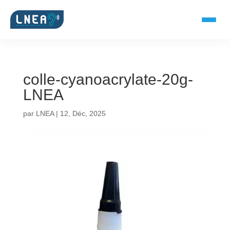
colle-cyanoacrylate-20g-
SOLUTIONS AUDITIVES
LNEA
Embouts BTE
par
LNEA
|
12, Déc, 2025
Micro-embouts
Embouts protecteurs
DOCUMENTS
Catalogue & fiches