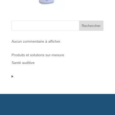
Protections standard & casques
Tubes & accessoires
Rechercher
À PROPOS
Aucun commentaire à afficher.
Qui est LNEA ?
Produits et solutions sur-mesure
Blog
Santé auditive
Contact