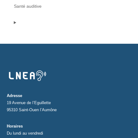
Bons de commande
Santé auditive
Tutoriels vidéos
Certificats et code LPP
Normes ISO
BOUTIQUE
Accéder à la boutique
Matériels pour prise d'empreintes
Adresse
19 Avenue de l’Eguillette
Outillage pour atelier
95310 Saint-Ouen l’Aumône
Outillage pour embouts
Horaires
Du lundi au vendredi
Outillages & consommables