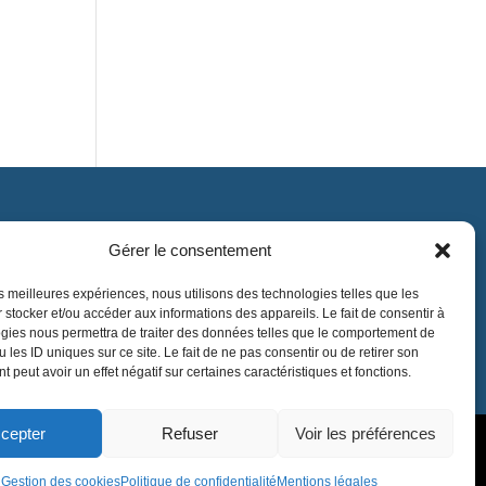
Gérer le consentement
Contact
contact@lnea-audition.com
les meilleures expériences, nous utilisons des technologies telles que les
 stocker et/ou accéder aux informations des appareils. Le fait de consentir à
+33 (0)1 34 67 67 17
gies nous permettra de traiter des données telles que le comportement de
 les ID uniques sur ce site. Le fait de ne pas consentir ou de retirer son
 peut avoir un effet négatif sur certaines caractéristiques et fonctions.
cepter
Refuser
Voir les préférences
Gestion des cookies
Politique de confidentialité
Mentions légales