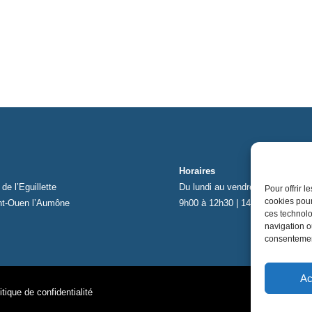
Horaires
de l’Eguillette
Du lundi au vendredi
Pour offrir 
cookies pour
nt-Ouen l’Aumône
9h00 à 12h30 | 14h00 à 17h00
ces technolo
navigation ou
consentement
Ac
itique de confidentialité