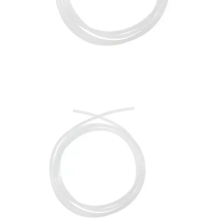
Bons de commande
Tutoriels vidéos
Certificats et code LPP
Normes ISO
BOUTIQUE
Accéder à la boutique
Matériels pour prise d'empreintes
Outillage pour atelier
Outillage pour embouts
Outillages & consommables