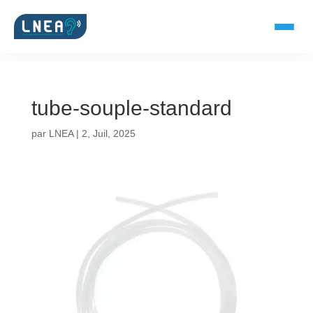
tube-souple-standard
SOLUTIONS AUDITIVES
par
LNEA
|
2, Juil, 2025
Embouts BTE
Micro-embouts
Embouts protecteurs
DOCUMENTS
Catalogue & fiches