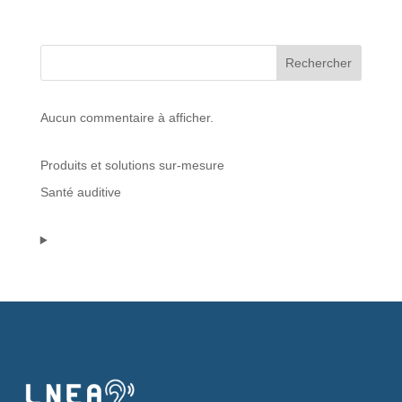
Protections standard & casques
Rechercher
Tubes & accessoires
Aucun commentaire à afficher.
À PROPOS
Produits et solutions sur-mesure
Qui est LNEA ?
Santé auditive
Blog
Contact