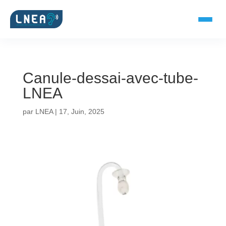
Canule-dessai-avec-tube-
SOLUTIONS AUDITIVES
LNEA
Embouts BTE
par
LNEA
|
17, Juin, 2025
Micro-embouts
Embouts protecteurs
DOCUMENTS
Catalogue & fiches