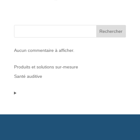
Protections standard & casques
Tubes & accessoires
Rechercher
À PROPOS
Aucun commentaire à afficher.
Qui est LNEA ?
Produits et solutions sur-mesure
Blog
Santé auditive
Contact