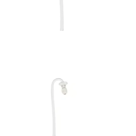
Bons de commande
Tutoriels vidéos
Certificats et code LPP
Normes ISO
BOUTIQUE
Accéder à la boutique
Matériels pour prise d'empreintes
Outillage pour atelier
Outillage pour embouts
Outillages & consommables