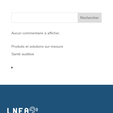
Protections standard & casques
Rechercher
Tubes & accessoires
Aucun commentaire à afficher.
À PROPOS
Produits et solutions sur-mesure
Qui est LNEA ?
Santé auditive
Blog
Contact