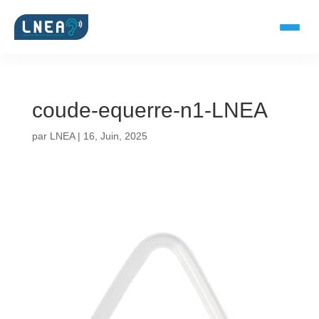
coude-equerre-n1-LNEA
SOLUTIONS AUDITIVES
par
LNEA
|
16, Juin, 2025
Embouts BTE
Micro-embouts
Embouts protecteurs
DOCUMENTS
Catalogue & fiches