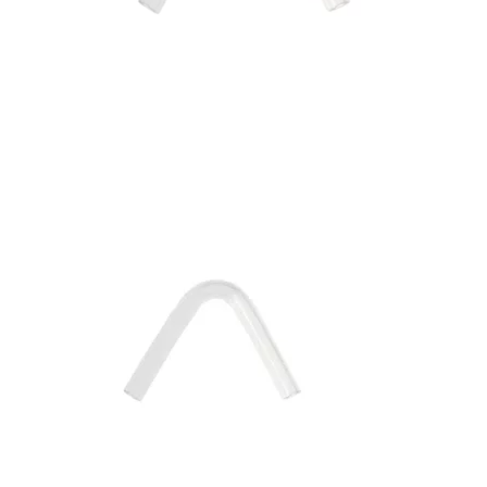
Bons de commande
Tutoriels vidéos
Certificats et code LPP
Normes ISO
BOUTIQUE
Accéder à la boutique
Matériels pour prise d'empreintes
Outillage pour atelier
Outillage pour embouts
Outillages & consommables