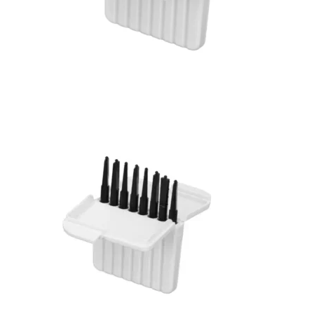
Bons de commande
Tutoriels vidéos
Certificats et code LPP
Normes ISO
BOUTIQUE
Accéder à la boutique
Matériels pour prise d'empreintes
Outillage pour atelier
Outillage pour embouts
Outillages & consommables