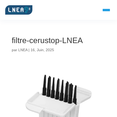
filtre-cerustop-LNEA
SOLUTIONS AUDITIVES
par
LNEA
|
16, Juin, 2025
Embouts BTE
Micro-embouts
Embouts protecteurs
DOCUMENTS
Catalogue & fiches