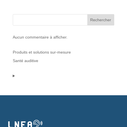
Protections standard & casques
Rechercher
Tubes & accessoires
Aucun commentaire à afficher.
À PROPOS
Produits et solutions sur-mesure
Qui est LNEA ?
Santé auditive
Blog
Contact