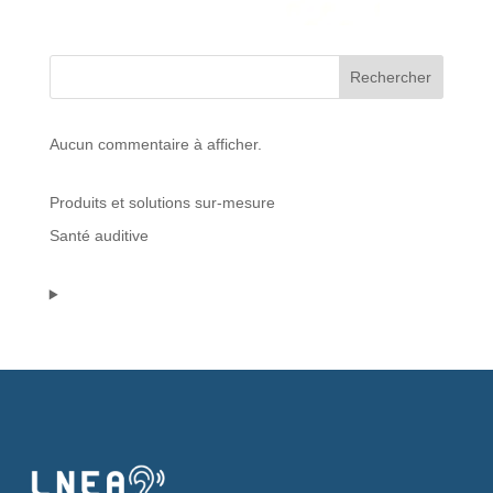
Protections standard & casques
Rechercher
Tubes & accessoires
Aucun commentaire à afficher.
À PROPOS
Produits et solutions sur-mesure
Qui est LNEA ?
Santé auditive
Blog
Contact