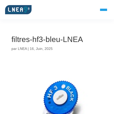
filtres-hf3-bleu-LNEA
SOLUTIONS AUDITIVES
par
LNEA
|
16, Juin, 2025
Embouts BTE
Micro-embouts
Embouts protecteurs
DOCUMENTS
Catalogue & fiches