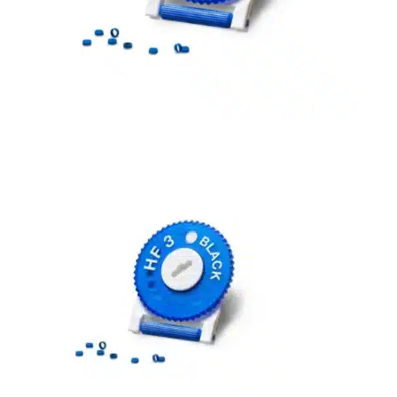
Bons de commande
Tutoriels vidéos
Certificats et code LPP
Normes ISO
BOUTIQUE
Accéder à la boutique
Matériels pour prise d'empreintes
Outillage pour atelier
Outillage pour embouts
Outillages & consommables