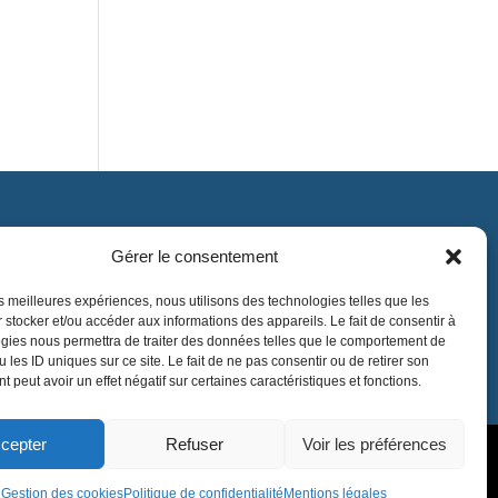
Gérer le consentement
Contact
contact@lnea-audition.com
les meilleures expériences, nous utilisons des technologies telles que les
 stocker et/ou accéder aux informations des appareils. Le fait de consentir à
+33 (0)1 34 67 67 17
gies nous permettra de traiter des données telles que le comportement de
 les ID uniques sur ce site. Le fait de ne pas consentir ou de retirer son
 peut avoir un effet négatif sur certaines caractéristiques et fonctions.
cepter
Refuser
Voir les préférences
Gestion des cookies
Politique de confidentialité
Mentions légales