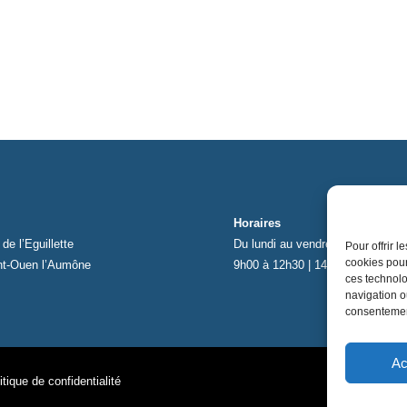
Horaires
de l’Eguillette
Du lundi au vendredi
Pour offrir 
cookies pour
nt-Ouen l’Aumône
9h00 à 12h30 | 14h00 à 17h00
ces technolo
navigation ou
consentement
Ac
itique de confidentialité