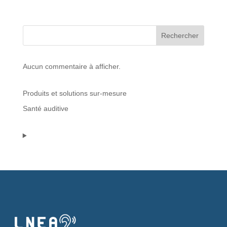
Protections standard & casques
Rechercher
Tubes & accessoires
Aucun commentaire à afficher.
À PROPOS
Produits et solutions sur-mesure
Qui est LNEA ?
Santé auditive
Blog
Contact