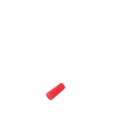
Bons de commande
Tutoriels vidéos
Certificats et code LPP
Normes ISO
BOUTIQUE
Accéder à la boutique
Matériels pour prise d'empreintes
Outillage pour atelier
Outillage pour embouts
Outillages & consommables