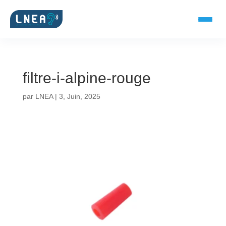
filtre-i-alpine-rouge
SOLUTIONS AUDITIVES
par
LNEA
|
3, Juin, 2025
Embouts BTE
Micro-embouts
Embouts protecteurs
DOCUMENTS
Catalogue & fiches