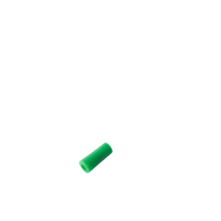
Bons de commande
Tutoriels vidéos
Certificats et code LPP
Normes ISO
BOUTIQUE
Accéder à la boutique
Matériels pour prise d'empreintes
Outillage pour atelier
Outillage pour embouts
Outillages & consommables