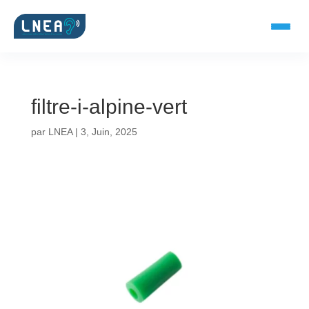
filtre-i-alpine-vert
SOLUTIONS AUDITIVES
par
LNEA
|
3, Juin, 2025
Embouts BTE
Micro-embouts
Embouts protecteurs
DOCUMENTS
Catalogue & fiches