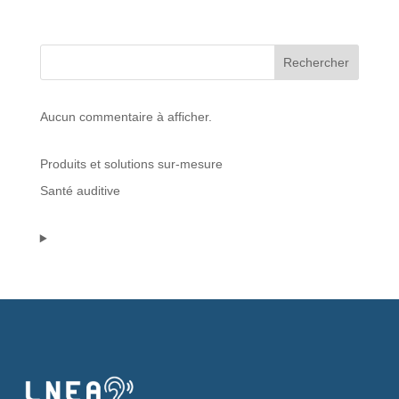
Protections standard & casques
Rechercher
Tubes & accessoires
Aucun commentaire à afficher.
À PROPOS
Produits et solutions sur-mesure
Qui est LNEA ?
Santé auditive
Blog
Contact