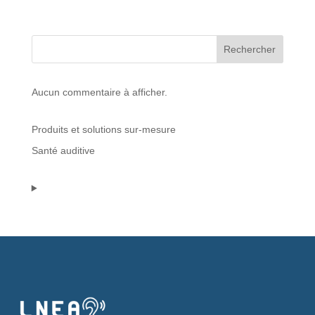
Protections standard & casques
Rechercher
Tubes & accessoires
Aucun commentaire à afficher.
À PROPOS
Produits et solutions sur-mesure
Qui est LNEA ?
Santé auditive
Blog
Contact