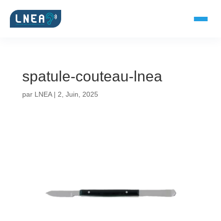
spatule-couteau-lnea
SOLUTIONS AUDITIVES
par
LNEA
|
2, Juin, 2025
Embouts BTE
Micro-embouts
Embouts protecteurs
DOCUMENTS
Catalogue & fiches