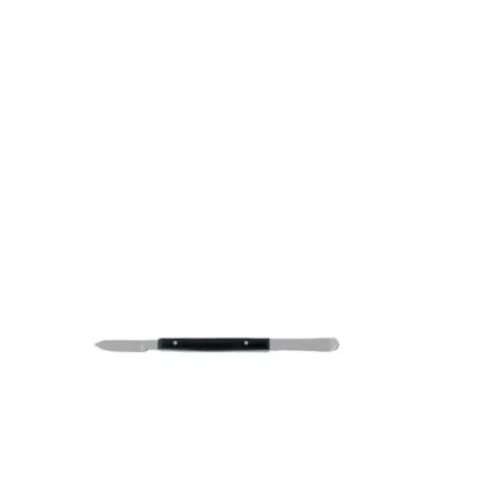
Bons de commande
Tutoriels vidéos
Certificats et code LPP
Normes ISO
BOUTIQUE
Accéder à la boutique
Matériels pour prise d'empreintes
Outillage pour atelier
Outillage pour embouts
Outillages & consommables